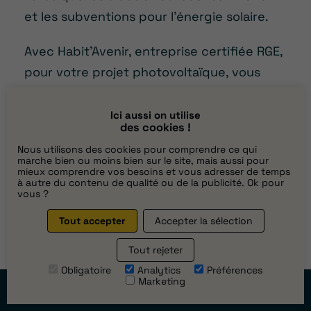
et les subventions pour l’énergie solaire.
Avec Habit’Avenir, entreprise certifiée RGE,
pour votre projet photovoltaïque, vous
assurez une réalisation respectant les
normes les plus exigeantes, mais aussi que
Ici aussi on utilise
des cookies !
vous maximisez votre éligibilité aux aides
Nous utilisons des cookies pour comprendre ce qui
financières offertes.
marche bien ou moins bien sur le site, mais aussi pour
mieux comprendre vos besoins et vous adresser de temps
à autre du contenu de qualité ou de la publicité. Ok pour
Optez pour une
vous ?
énergie propre et
Tout accepter
Accepter la sélection
Tout rejeter
durable à
Obligatoire
Analytics
Préférences
Marketing
Montigny-le-
Prendre
rendez-vous