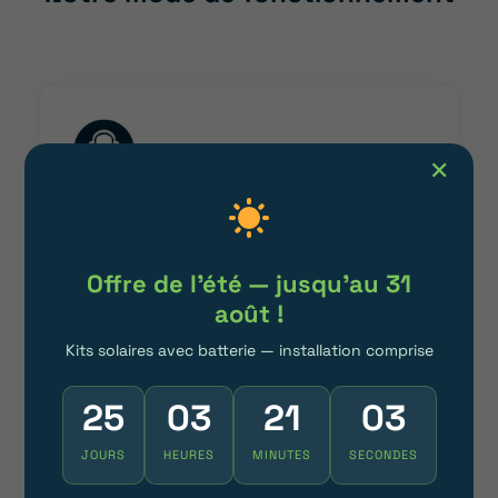
✕
UN SUIVI ADAPTÉ À VOS
BESOINS
Offre de l'été — jusqu'au 31
Du premier échange à la réalisation
août !
finale, notre engagement pour un
accompagnement personnalisé est
Kits solaires avec batterie — installation comprise
inébranlable.
25
03
20
59
Nous assurons une présence continue,
en vous accompagnant à chaque phase
JOURS
HEURES
MINUTES
SECONDES
de votre installation solaire.