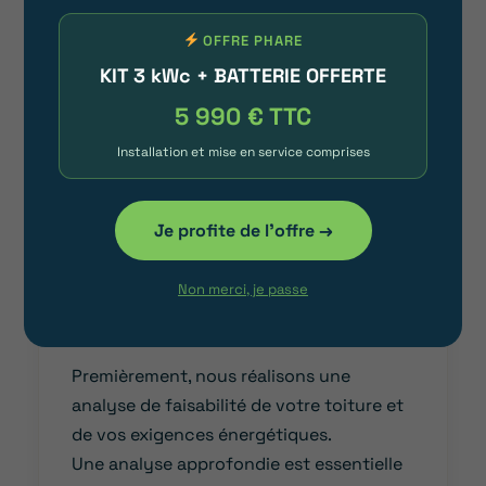
La réussite de votre projet et votre
satisfaction sont nos principaux
OFFRE PHARE
objectifs.
KIT 3 kWc + BATTERIE OFFERTE
5 990 € TTC
Installation et mise en service comprises
Je profite de l'offre →
Non merci, je passe
VÉRIFICATION DE LA
FAISABILITÉ TECHNIQUE
Premièrement, nous réalisons une
analyse de faisabilité de votre toiture et
de vos exigences énergétiques.
Une analyse approfondie est essentielle