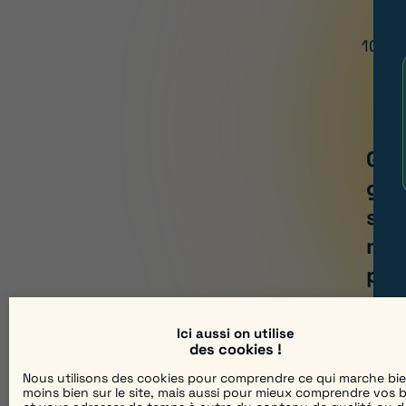
10/0
Gui
gér
s’e
mes
pro
con
Ici aussi on utilise
des cookies !
Nous utilisons des cookies pour comprendre ce qui marche bi
moins bien sur le site, mais aussi pour mieux comprendre vos 