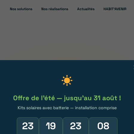
Nos solutions
Nos réalisations
Actualités
HABIT’AVENIR
Saint-Clar-de-Rivière, r
Rentabilité panneaux photovoltaïques
laire et borne de rechar
Offre de l'été — jusqu'au 31 août !
lution gagnante choisie
Kits solaires avec batterie — installation comprise
ient
23
19
23
08