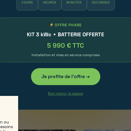
JOURS
HEURES
MINUTES
SECONDES
2/2025
OFFRE PHARE
KIT 3 kWc + BATTERIE OFFERTE
5 990 € TTC
llaume a pris une décision importante 
Installation et mise en service comprises
er sa consommation d’énergie. Son cho
st porté sur une installation photovolt
Je profite de l'offre →
ure, couplée à une borne de recharge i
mettant une synergie parfaite entre p
Non merci, je passe
sommation d’énergie verte.
en ou
besoins