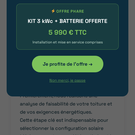
satisfaction sont nos principaux
OFFRE PHARE
objectifs.
KIT 3 kWc + BATTERIE OFFERTE
5 990 € TTC
Installation et mise en service comprises
Je profite de l'offre →
Non merci, je passe
ANALYSE DE FAISABILITÉ
Premièrement, nous réalisons une
analyse de faisabilité de votre toiture et
de vos exigences énergétiques.
Cette étape clé est indispensable pour
sélectionner la configuration solaire