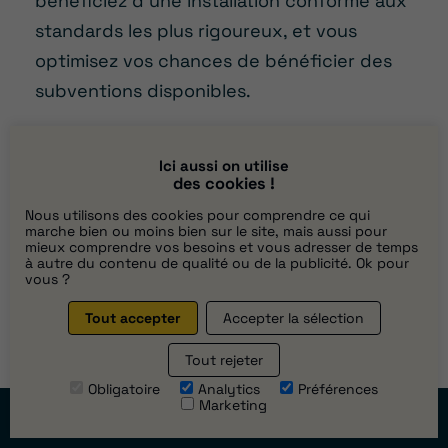
bénéficiez d’une installation conforme aux
standards les plus rigoureux, et vous
optimisez vos chances de bénéficier des
subventions disponibles.
Contactez-nous
Ici aussi on utilise
des cookies !
pour une solution
Nous utilisons des cookies pour comprendre ce qui
marche bien ou moins bien sur le site, mais aussi pour
énergétique
mieux comprendre vos besoins et vous adresser de temps
à autre du contenu de qualité ou de la publicité. Ok pour
vous ?
écologique et
Tout accepter
Accepter la sélection
durable à
Tout rejeter
Villeurbanne !
Obligatoire
Analytics
Préférences
Marketing
Prendre
rendez-vous