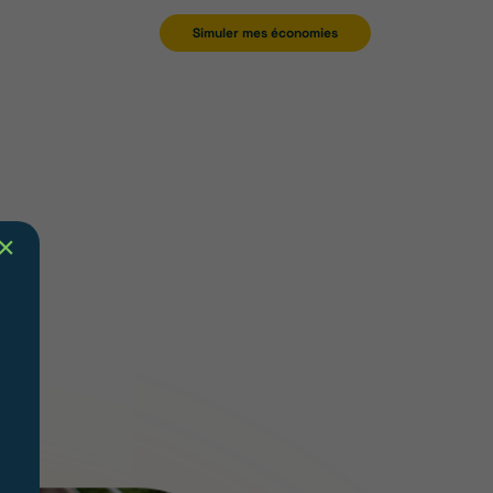
Simuler mes économies
✕