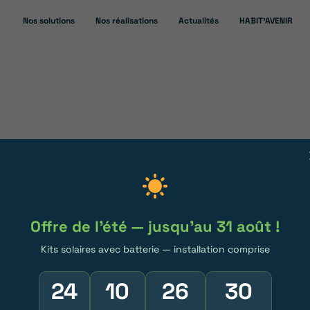
Nos solutions
Nos réalisations
Actualités
HABIT’AVENIR
TOVOLTAÏQUES
Rentabilité panneaux photovoltaïques
Offre de l'été — jusqu'au 31 août !
neau
Kits solaires avec batterie — installation comprise
n Haute-Savoie
24
10
26
30