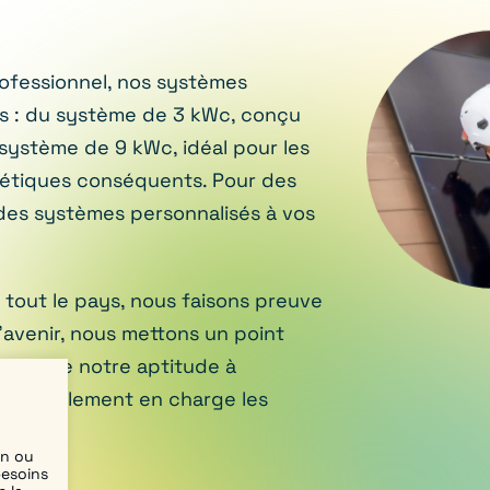
JOURS
HEURES
MINUTES
SECONDES
rofessionnel, nos systèmes
OFFRE PHARE
es : du système de 3 kWc, conçu
KIT 3 kWc + BATTERIE OFFERTE
 système de 9 kWc, idéal pour les
5 990 € TTC
gétiques conséquents. Pour des
Installation et mise en service comprises
des systèmes personnalisés à vos
Je profite de l'offre →
s tout le pays, nous faisons preuve
avenir, nous mettons un point
Non merci, je passe
re et de notre aptitude à
nant également en charge les
en ou
besoins