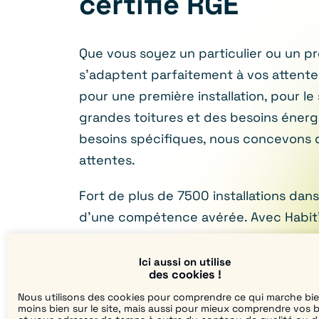
certifié RGE
Que vous soyez un particulier ou un p
s’adaptent parfaitement à vos attent
pour une première installation, pour le
grandes toitures et des besoins éner
besoins spécifiques, nous concevons 
attentes.
Fort de plus de 7500 installations dan
d’une compétence avérée. Avec Habit’
d’honneur à offrir un service sur-mesu
coordonner le projet de A à Z, en pre
Ici aussi on utilise
des cookies !
formalités nécessaires.
Nous utilisons des cookies pour comprendre ce qui marche bi
moins bien sur le site, mais aussi pour mieux comprendre vos 