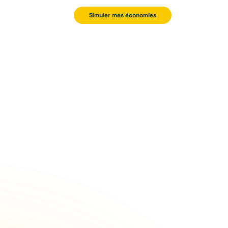
Simuler mes économies
✕