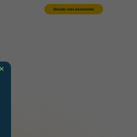
Simuler mes économies
✕