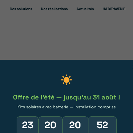
Nos solutions
Nos réalisations
Actualités
HABIT’AVENIR
PHOTOVOLTAÏQUES DANS
Rentabilité panneaux photovoltaïques
Offre de l'été — jusqu'au 31 août !
Kits solaires avec batterie — installation comprise
neau
23
20
20
51
à Aubagne