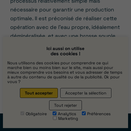
processus relativement simple mais
nécessaire pour garantir une production
optimale. Il est préconisé de réaliser cette
opération avec de l’eau propre, idéalement
déminéralisée, et avec une brosse souple
pour préserver la surface des panneaux. Il
Ici aussi on utilise
est important d’éviter tout produit
des cookies !
chimique qui pourraient endommager la
Nous utilisons des cookies pour comprendre ce qui
marche bien ou moins bien sur le site, mais aussi pour
surface des panneaux. Le lavage doit être
mieux comprendre vos besoins et vous adresser de temps
à autre du contenu de qualité ou de la publicité. Ok pour
réalisé aux premières heures de la matinée
vous ?
ou en soirée, lorsque les panneaux sont
Tout accepter
Accepter la sélection
froids, afin de éviter les chocs thermiques.
Tout rejeter
Si votre installation est située en hauteur
Obligatoire
Analytics
Préférences
ou difficile d’accès, il est préférable de
Marketing
Prendre
rendez-vous
faire intervenir un expert pour assurer une