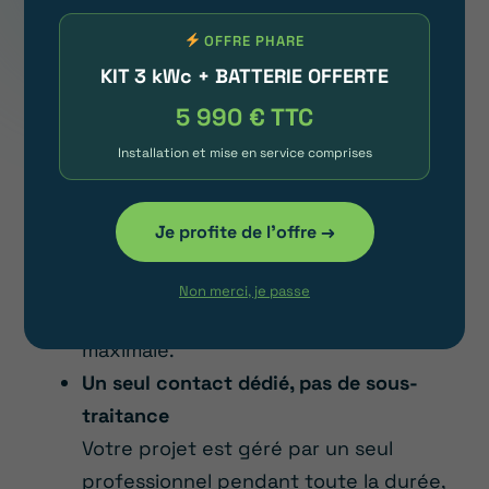
Disponibilité et réactivité
OFFRE PHARE
Nous restons à votre disposition 7
KIT 3 kWc + BATTERIE OFFERTE
jours sur 7, de 8 heures à 20 heures,
5 990 € TTC
pour répondre à toutes vos demandes
et questions.
Installation et mise en service comprises
Assurance décennale
Avec Habit’avenir, vous bénéficiez
Je profite de l'offre →
d’une protection allant jusqu’à 7
millions d’euros pendant 10 années,
Non merci, je passe
vous offrant une tranquillité d’esprit
maximale.
Un seul contact dédié, pas de sous-
traitance
Votre projet est géré par un seul
professionnel pendant toute la durée,