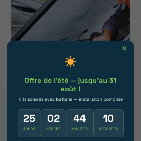
✕
Offre de l'été — jusqu'au 31
août !
Kits solaires avec batterie — installation comprise
Pourquoi opter pour
Habit’avenir pour l’entretien de
25
02
44
07
votre installation solaire en
JOURS
HEURES
MINUTES
SECONDES
Saône-et-Loire?