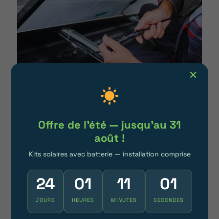
✕
Pourquoi opter pour
Offre de l'été — jusqu'au 31
Habit’avenir pour la
août !
maintenance de vos panneaux
Kits solaires avec batterie — installation comprise
solaires en Doubs?
24
01
10
57
Disponibilité maximale et réactivité
Nous sommes disponibles chaque jour
JOURS
HEURES
MINUTES
SECONDES
de la semaine, entre 8h et 20h, pour