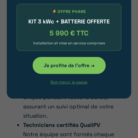
prendre en charge toutes vos
OFFRE PHARE
requêtes et besoins.
KIT 3 kWc + BATTERIE OFFERTE
Assurance décennale
5 990 € TTC
Avec Habit’avenir, vous bénéficiez
d’une protection couvrant jusqu’à 7
Installation et mise en service comprises
millions € pendant 10 années, vous
offrant une tranquillité d’esprit
Je profite de l'offre →
maximale.
Gestion directe sans sous-traitance
Non merci, je passe
Votre dossier est géré par un expert
unique pendant toute la durée,
assurant un suivi optimal de votre
situation.
Techniciens certifiés QualiPV
Notre équipe sont formés chaque