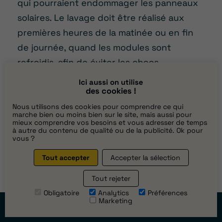
qui pourraient endommager les panneaux
solaires. Le lavage doit être réalisé aux
premières heures de la matinée ou en fin
de journée, quand les modules sont
refroidis, afin de éviter les chocs
thermiques. Si vos panneaux sont installés
Ici aussi on utilise
des cookies !
en hauteur ou peu accessible, il est
préférable de contacter un spécialiste
Nous utilisons des cookies pour comprendre ce qui
marche bien ou moins bien sur le site, mais aussi pour
pour sécuriser les opérations.
mieux comprendre vos besoins et vous adresser de temps
à autre du contenu de qualité ou de la publicité. Ok pour
vous ?
Quelle est la méthode pour
Tout accepter
Accepter la sélection
entretenir des panneaux
solaires ?
Tout rejeter
Obligatoire
Analytics
Préférences
La maintenance d’une installation
Marketing
Prendre
rendez-vous
photovoltaïque repose sur des contrôles