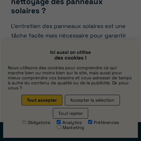
nettoyage des panneaux
solaires ?
L’entretien des panneaux solaires est une
tâche facile mais nécessaire pour garantir
une production optimale. Il est
Ici aussi on utilise
recommandé d’effectuer ce nettoyage en
des cookies !
utilisant de l’eau pure, idéalement
Nous utilisons des cookies pour comprendre ce qui
déminéralisée, et avec une brosse douce
marche bien ou moins bien sur le site, mais aussi pour
mieux comprendre vos besoins et vous adresser de temps
non abrasive pour préserver la surface des
à autre du contenu de qualité ou de la publicité. Ok pour
vous ?
panneaux.
Tout accepter
Accepter la sélection
Ne pas utiliser tout produit chimique qui
Tout rejeter
pourrait abîmer les modules
Obligatoire
Analytics
Préférences
photovoltaïques. Il est préférable de
Marketing
Prendre
rendez-vous
nettoyer aux premières heures de la