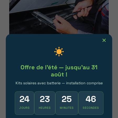
✕
Quelles raisons de sélectionner
Habit’avenir pour votre
Offre de l'été — jusqu'au 31
entretien photovoltaïque en
août !
Ardèche ?
Kits solaires avec batterie — installation comprise
Disponibilité maximale et réactivité
24
23
25
41
Nous sommes disponibles tous les jours, de
JOURS
HEURES
MINUTES
SECONDES
8h à 20h, pour répondre à vos questions et
besoins.