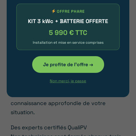
OFFRE PHARE
Couverture décennale
KIT 3 kWc + BATTERIE OFFERTE
Avec notre société, bénéficiez d’une
5 990 € TTC
couverture jusqu’à 7 millions d’euros
pendant une décennie, assurant une paix
Installation et mise en service comprises
d’esprit totale.
Je profite de l'offre →
UN SEUL INTERLOCUTEUR ET ZÉRO SOUS-
TRAITANCE
Non merci, je passe
Votre dossier est suivi par un expert
unique de bout en bout, assurant une
connaissance approfondie de votre
situation.
Des experts certifiés QualiPV