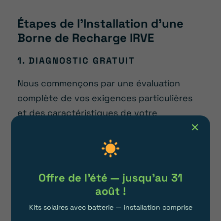
Étapes de l’Installation d’une
Borne de Recharge IRVE
1. DIAGNOSTIC GRATUIT
Nous commençons par une évaluation
complète de vos exigences particulières
et des caractéristiques de votre
✕
installation électrique.
Nos techniciens de proximité interviennent
dans la région lyonnaise pour effectuer un
bilan sur site et vous fournir un devis
Offre de l'été — jusqu'au 31
complet et sans engagement.
août !
Kits solaires avec batterie — installation comprise
2. INSTALLATION PROFESSIONNELLE