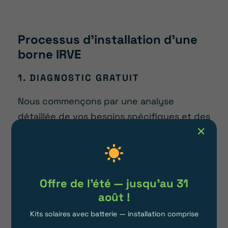
Processus d’installation d’une
borne IRVE
1. DIAGNOSTIC GRATUIT
Nous commençons par une analyse
détaillée de vos besoins spécifiques et des
✕
caractéristiques de votre installation
électrique.
Notre équipe locale opèrent en Sarthe et
ses alentours pour effectuer un bilan sur
Offre de l'été — jusqu'au 31
site et vous proposer un devis précis et
août !
transparent.
Kits solaires avec batterie — installation comprise