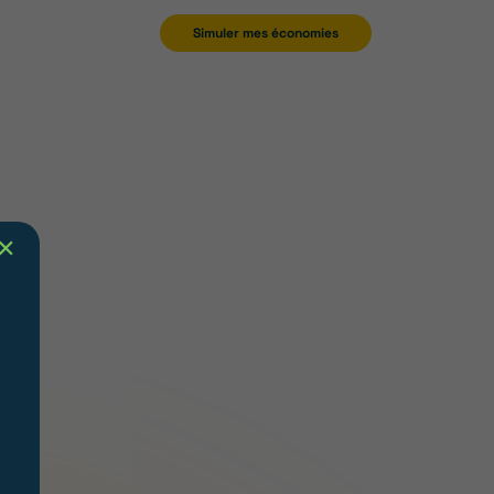
Simuler mes économies
✕