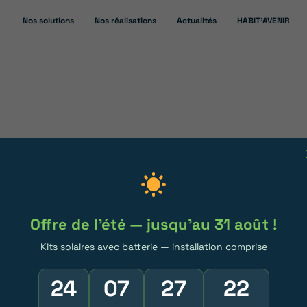
Nos solutions
Nos réalisations
Actualités
HABIT’AVENIR
RGE – CERTIFIÉ IRVE
Rentabilité panneaux photovoltaïques
Offre de l'été — jusqu'au 31 août !
ornes de
Kits solaires avec batterie — installation comprise
 Saône-et-Loire
24
07
27
22