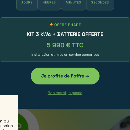
Certifié
JOURS
HEURES
MINUTES
SECONDES
ndicats de copropriété. Estimation
OFFRE PHARE
glementation IRVE.
KIT 3 kWc + BATTERIE OFFERTE
5 990 € TTC
e recharge ultra-rapide,
e. Nos stations IRVE assurent une
Installation et mise en service comprises
lité avec tous les véhicules
tation privée, une immeuble
Je profite de l'offre →
 aux subventions disponibles,
out en respectant la réglementation
Non merci, je passe
en ou
besoins