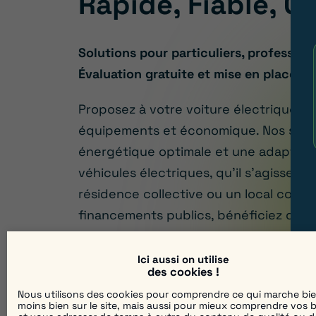
Rapide, Fiable, Ce
Solutions pour particuliers, profession
Évaluation gratuite et mise en place re
Proposez à votre voiture électrique u
équipements et économique. Nos stati
énergétique optimale et une adaptabil
véhicules électriques, qu’il s’agisse p
résidence collective ou un local comme
financements publics, bénéficiez d’une 
conforme aux la réglementation europée
Ici aussi on utilise
des cookies !
Nous utilisons des cookies pour comprendre ce qui marche bi
moins bien sur le site, mais aussi pour mieux comprendre vos 