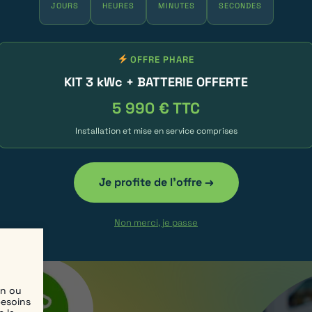
rtifié
JOURS
HEURES
MINUTES
SECONDES
nels et résidences collectives.
OFFRE PHARE
spectant la réglementation IRVE.
KIT 3 kWc + BATTERIE OFFERTE
5 990 € TTC
ne charge rapide, protégeant vos
ons IRVE offrent une gestion
Installation et mise en service comprises
ité avec toutes les marques de
our une maison individuelle, une
Je profite de l'offre →
rcial. En profitant des
pose à prix attractif, tout en
Non merci, je passe
nne (certifications IRVE, NF).
en ou
besoins