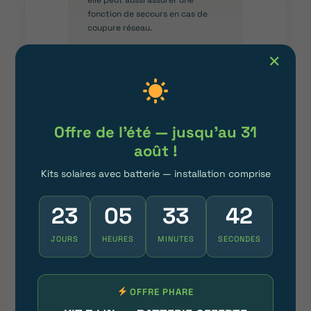
fonction de secours en cas de
coupure réseau.
✕
L’APPLICATION
ATMOZEN
Offre de l'été — jusqu'au 31
Tous les équipements ATMOCE
sont connectés à l’application
août !
Atmozen
, qui permet de suivre la
production solaire en temps réel,
Kits solaires avec batterie — installation comprise
la consommation du foyer et
l’état de la batterie. Côté
23
05
33
41
installateur, c’est aussi un outil
de supervision qui détecte à
JOURS
HEURES
MINUTES
SECONDES
distance les éventuelles
anomalies.
OFFRE PHARE