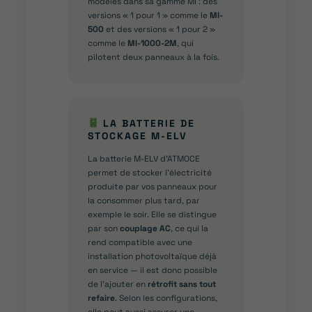
modèles dans sa gamme MI : des
versions « 1 pour 1 » comme le
MI-
500
et des versions « 1 pour 2 »
comme le
MI-1000-2M
, qui
pilotent deux panneaux à la fois.
LA BATTERIE DE
STOCKAGE M-ELV
La batterie M-ELV d’ATMOCE
permet de stocker l’électricité
produite par vos panneaux pour
la consommer plus tard, par
exemple le soir. Elle se distingue
par son
couplage AC
, ce qui la
rend compatible avec une
installation photovoltaïque déjà
en service — il est donc possible
de l’ajouter en
rétrofit sans tout
refaire
. Selon les configurations,
elle peut aussi assurer une