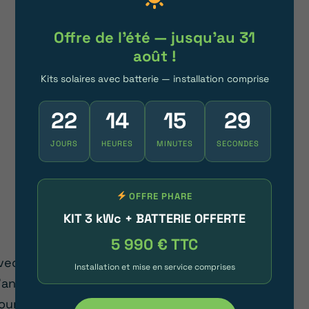
tout problème technique éventuel, le
nettoyage et la maintenance régulière des
Offre de l'été — jusqu'au 31
panneaux photovoltaïques réalisé par un
août !
professionnel reste la solution la plus
Kits solaires avec batterie — installation comprise
pertinente.
22
14
15
25
Passer au solaire
JOURS
HEURES
MINUTES
SECONDES
OFFRE PHARE
KIT 3 kWc + BATTERIE OFFERTE
PROLONGER LA DURÉE DE VIE DE VOS
PANNEAUX SOLAIRES
5 990 € TTC
vec une durée de vie de plusieurs dizaines
Installation et mise en service comprises
’années, les panneaux solaires sont conçus
our durer, mais vous pouvez prolonger leur