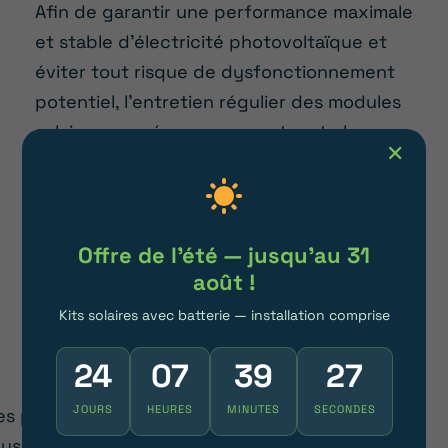
Afin de garantir une performance maximale
et stable d’électricité photovoltaïque et
éviter tout risque de dysfonctionnement
potentiel, l’entretien régulier des modules
solaires assuré par un expert reste la
✕
solution la plus pertinente.
Passer au solaire
Offre de l'été — jusqu'au 31
août !
Kits solaires avec batterie — installation comprise
PRÉSERVER LA DURÉE DE VIE DU
24
07
39
22
SYSTÈME
JOURS
HEURES
MINUTES
SECONDES
es panneaux solaires ont une durée de vie de
lusieurs décennies, mais leur longévité peut