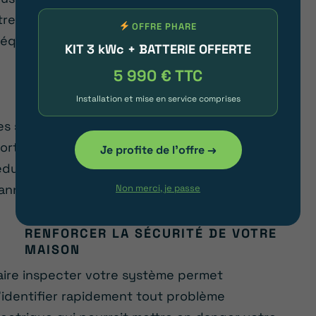
tre augmentée grâce à une maintenance
OFFRE PHARE
réquente de vos modules solaires.
KIT 3 kWc + BATTERIE OFFERTE
5 990 € TTC
MAXIMISER LE RENDEMENT
ÉNERGÉTIQUE
Installation et mise en service comprises
es saletés, comme la poussière ou des feuilles
ortes, sur un module photovoltaïque, peuvent
Je profite de l'offre →
éduire l’efficacité énergétique de vos
anneaux.
Non merci, je passe
RENFORCER LA SÉCURITÉ DE VOTRE
MAISON
aire inspecter votre système permet
’identifier rapidement tout problème