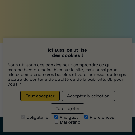
Ici aussi on utilise
des cookies !
Passer au solaire
Nous utilisons des cookies pour comprendre ce qui
marche bien ou moins bien sur le site, mais aussi pour
mieux comprendre vos besoins et vous adresser de temps
Demander un devis
à autre du contenu de qualité ou de la publicité. Ok pour
vous ?
Contactez-nous
Tout accepter
Accepter la sélection
Tout rejeter
HABIT’AVENIR
Obligatoire
Analytics
Préférences
Marketing
Prendre
rendez-vous
9 Rue de la Longueraie,