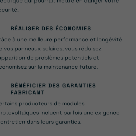
lectrique qui pourrait mettre en danger votre
écurité.
RÉALISER DES ÉCONOMIES
râce à une meilleure performance et longévité
e vos panneaux solaires, vous réduisez
’apparition de problèmes potentiels et
conomisez sur la maintenance future.
BÉNÉFICIER DES GARANTIES
FABRICANT
ertains producteurs de modules
hotovoltaïques incluent parfois une exigence
’entretien dans leurs garanties.