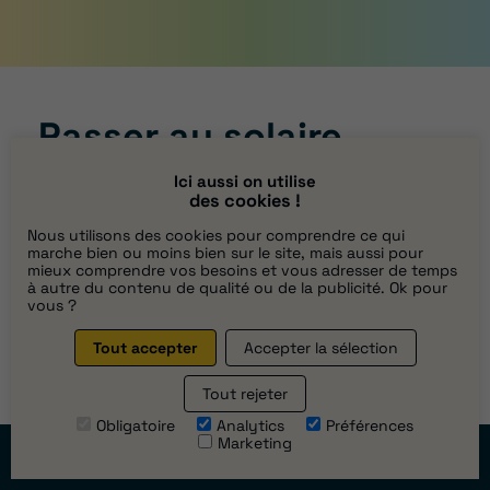
Passer au solaire
Ici aussi on utilise
Demander un devis
des cookies !
Nous utilisons des cookies pour comprendre ce qui
Contactez-nous
marche bien ou moins bien sur le site, mais aussi pour
mieux comprendre vos besoins et vous adresser de temps
à autre du contenu de qualité ou de la publicité. Ok pour
vous ?
HABIT’AVENIR
Tout accepter
Accepter la sélection
9 Rue de la Longueraie,
Tout rejeter
91270 Vigneux-sur-Seine
Obligatoire
Analytics
Préférences
France
Marketing
Prendre
rendez-vous
+33 1 83 63 96 96