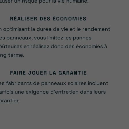
auser un risque pour la vie humaine.
RÉALISER DES ÉCONOMIES
n optimisant la durée de vie et le rendement
es panneaux, vous limitez les pannes
oûteuses et réalisez donc des économies à
ong terme.
FAIRE JOUER LA GARANTIE
es fabricants de panneaux solaires incluent
arfois une exigence d’entretien dans leurs
aranties.