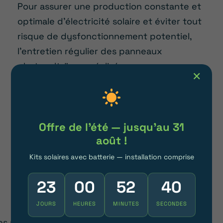
Pour assurer une production constante et
optimale d’électricité solaire et éviter tout
risque de dysfonctionnement potentiel,
l’entretien régulier des panneaux
photovoltaïques réalisé par un
✕
professionnel reste le choix le plus
judicieux.
Offre de l'été — jusqu'au 31
Passer au solaire
août !
Kits solaires avec batterie — installation comprise
23
00
52
37
PROLONGER LA DURÉE DE VIE DE VOS
PANNEAUX SOLAIRES
JOURS
HEURES
MINUTES
SECONDES
es panneaux solaires ont une durée de vie de