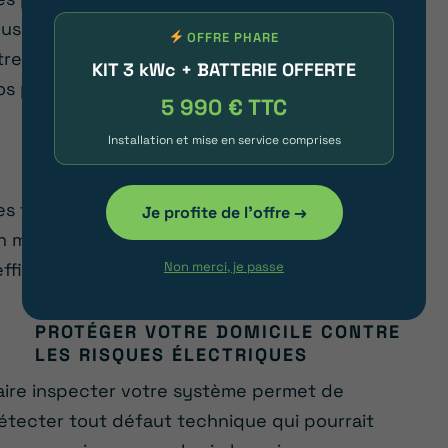
lusieurs décennies, mais leur longévité peut
OFFRE PHARE
tre augmentée grâce à un entretien régulier de
KIT 3 kWc + BATTERIE OFFERTE
os panneaux photovoltaïques.
5 990 € TTC
Installation et mise en service comprises
MAXIMISER LE RENDEMENT
ÉNERGÉTIQUE
es feuilles, la poussière ou tout autre débris, sur
Je profite de l'offre →
n module photovoltaïque, peuvent réduire
Non merci, je passe
’efficacité énergétique de vos panneaux.
PROTÉGER VOTRE DOMICILE CONTRE
LES RISQUES ÉLECTRIQUES
aire inspecter votre système permet de
étecter tout défaut technique qui pourrait