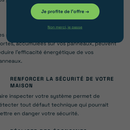
Je profite de l'offre →
MAXIMISER LE RENDEMENT
ÉNERGÉTIQUE
Non merci, je passe
es saletés, comme la poussière ou des feuilles
ortes, accumulées sur vos panneaux, peuvent
éduire l’efficacité énergétique de vos
anneaux.
RENFORCER LA SÉCURITÉ DE VOTRE
MAISON
aire inspecter votre système permet de
étecter tout défaut technique qui pourrait
ettre en danger votre sécurité.