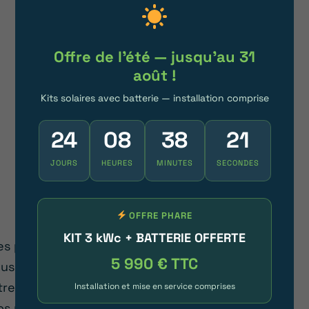
réduire tout problème technique éventuel,
le nettoyage et la maintenance régulière
des panneaux photovoltaïques assuré par
Offre de l'été — jusqu'au 31
un expert reste le choix le plus judicieux.
août !
Kits solaires avec batterie — installation comprise
Passer au solaire
24
08
38
16
JOURS
HEURES
MINUTES
SECONDES
PRÉSERVER LA DURÉE DE VIE DU
OFFRE PHARE
SYSTÈME
KIT 3 kWc + BATTERIE OFFERTE
es panneaux solaires ont une durée de vie de
5 990 € TTC
lusieurs décennies, mais leur longévité peut
tre augmentée grâce à un entretien régulier de
Installation et mise en service comprises
os panneaux photovoltaïques.